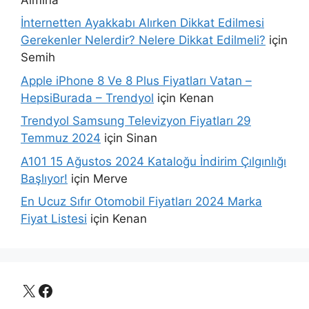
İnternetten Ayakkabı Alırken Dikkat Edilmesi
Gerekenler Nelerdir? Nelere Dikkat Edilmeli?
için
Semih
Apple iPhone 8 Ve 8 Plus Fiyatları Vatan –
HepsiBurada – Trendyol
için
Kenan
Trendyol Samsung Televizyon Fiyatları 29
Temmuz 2024
için
Sinan
A101 15 Ağustos 2024 Kataloğu İndirim Çılgınlığı
Başlıyor!
için
Merve
En Ucuz Sıfır Otomobil Fiyatları 2024 Marka
Fiyat Listesi
için
Kenan
X
Facebook