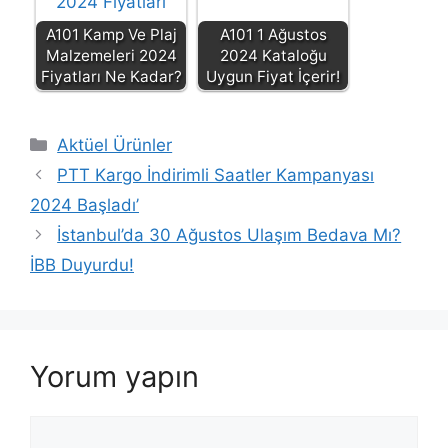
A101 Kamp Ve Plaj
A101 1 Ağustos
Malzemeleri 2024
2024 Kataloğu
Fiyatları Ne Kadar?
Uygun Fiyat İçerir!
Kategoriler
Aktüel Ürünler
PTT Kargo İndirimli Saatler Kampanyası
2024 Başladı’
İstanbul’da 30 Ağustos Ulaşım Bedava Mı?
İBB Duyurdu!
Yorum yapın
Yorum